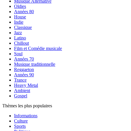
Musique Alternative
Oldies
Années 80
House
Indie
Classique
Jazz
Latino
Chillout
Film et Comédie musicale
Soul
Années 70
Musique traditionnelle
Reggaeton
Années 90
Trance
Heavy Metal
Ambient
Gospel
Thèmes les plus populaires
Informations
Culture
Sports