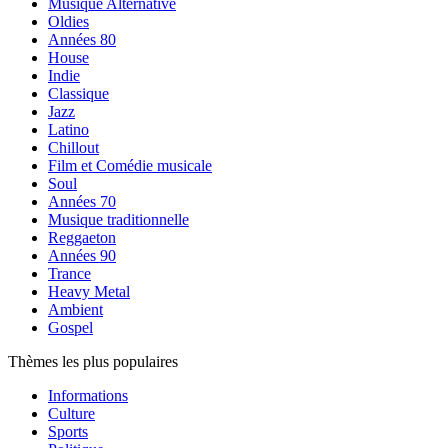
Musique Alternative
Oldies
Années 80
House
Indie
Classique
Jazz
Latino
Chillout
Film et Comédie musicale
Soul
Années 70
Musique traditionnelle
Reggaeton
Années 90
Trance
Heavy Metal
Ambient
Gospel
Thèmes les plus populaires
Informations
Culture
Sports