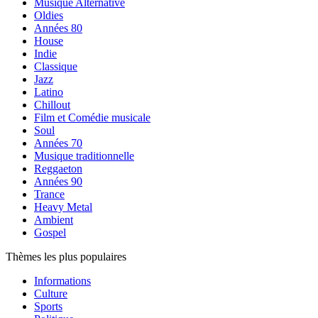
Musique Alternative
Oldies
Années 80
House
Indie
Classique
Jazz
Latino
Chillout
Film et Comédie musicale
Soul
Années 70
Musique traditionnelle
Reggaeton
Années 90
Trance
Heavy Metal
Ambient
Gospel
Thèmes les plus populaires
Informations
Culture
Sports