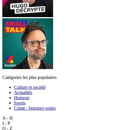
Catégories les plus populaires
Culture et société
Actualités
Humour
Sports
Crime : histoires vraies
A - H
I - P
Q - Z