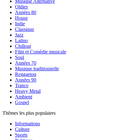
Musique Alternative
Oldies
Années 80
House
Indie
Classique
Jazz
Latino
Chillout
Film et Comédie musicale
Soul
Années 70
Musique traditionnelle
Reggaeton
Années 90
Trance
Heavy Metal
Ambient
Gospel
Thèmes les plus populaires
Informations
Culture
Sports