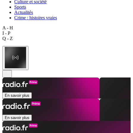
Culture et société
Sports
Actualités
Crime : histoires vraies
A - H
I - P
Q - Z
En savoir plus
En savoir plus