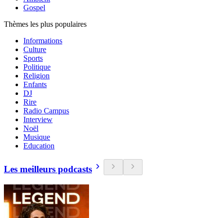
Gospel
Thèmes les plus populaires
Informations
Culture
Sports
Politique
Religion
Enfants
DJ
Rire
Radio Campus
Interview
Noël
Musique
Education
Les meilleurs podcasts