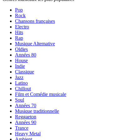
Pop
Rock
Chansons françaises
Electro
Hits
Rap
Musique Alternative
Oldies
Années 80
House
Indie
Classique
Jazz
Latino
Chillout
Film et Comédie musicale
Soul
Années 70
Musique traditionnelle
Reggaeton
Années 90
Trance
Heavy Metal
Ambient