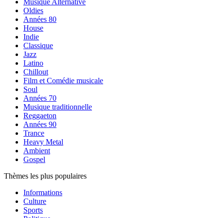
Musique Alternative
Oldies
Années 80
House
Indie
Classique
Jazz
Latino
Chillout
Film et Comédie musicale
Soul
Années 70
Musique traditionnelle
Reggaeton
Années 90
Trance
Heavy Metal
Ambient
Gospel
Thèmes les plus populaires
Informations
Culture
Sports