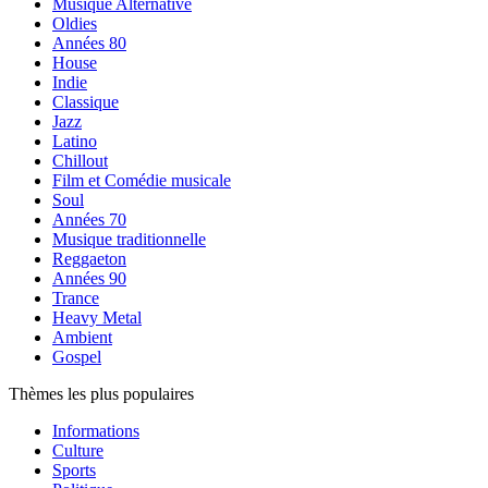
Musique Alternative
Oldies
Années 80
House
Indie
Classique
Jazz
Latino
Chillout
Film et Comédie musicale
Soul
Années 70
Musique traditionnelle
Reggaeton
Années 90
Trance
Heavy Metal
Ambient
Gospel
Thèmes les plus populaires
Informations
Culture
Sports