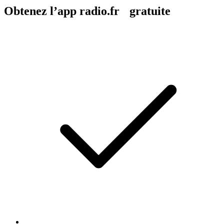
Obtenez l’app radio.fr gratuite