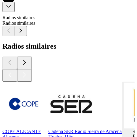
Radios similaires
Radios similaires
Radios similaires
COPE ALICANTE
Cadena SER Radio Sierra de Aracena
Ra
Ro
Alicante
Huelva, Hits