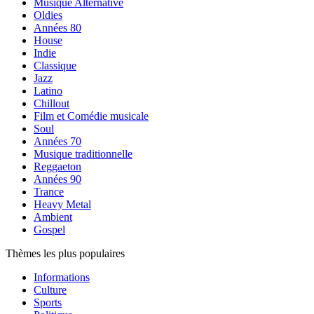
Musique Alternative
Oldies
Années 80
House
Indie
Classique
Jazz
Latino
Chillout
Film et Comédie musicale
Soul
Années 70
Musique traditionnelle
Reggaeton
Années 90
Trance
Heavy Metal
Ambient
Gospel
Thèmes les plus populaires
Informations
Culture
Sports