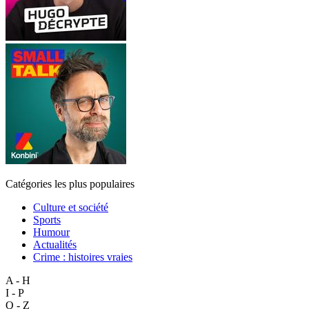
Catégories les plus populaires
Culture et société
Sports
Humour
Actualités
Crime : histoires vraies
A - H
I - P
Q - Z