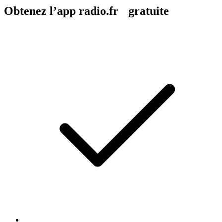
Obtenez l’app radio.fr gratuite