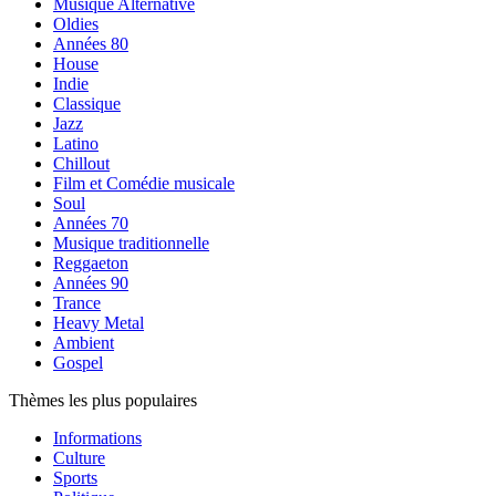
Musique Alternative
Oldies
Années 80
House
Indie
Classique
Jazz
Latino
Chillout
Film et Comédie musicale
Soul
Années 70
Musique traditionnelle
Reggaeton
Années 90
Trance
Heavy Metal
Ambient
Gospel
Thèmes les plus populaires
Informations
Culture
Sports