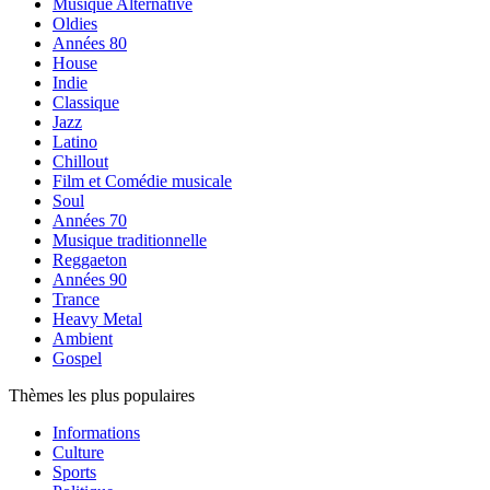
Musique Alternative
Oldies
Années 80
House
Indie
Classique
Jazz
Latino
Chillout
Film et Comédie musicale
Soul
Années 70
Musique traditionnelle
Reggaeton
Années 90
Trance
Heavy Metal
Ambient
Gospel
Thèmes les plus populaires
Informations
Culture
Sports