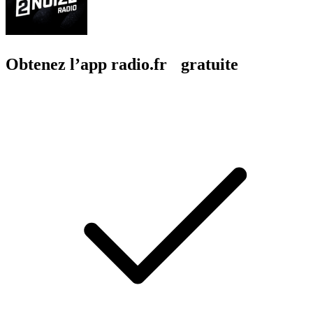
Obtenez l’app radio.fr gratuite