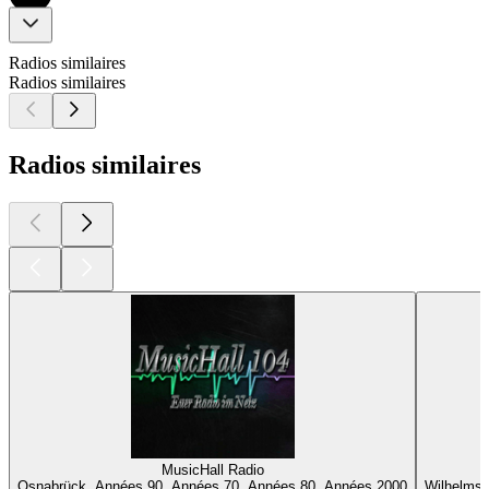
Radios similaires
Radios similaires
Radios similaires
MusicHall Radio
Osnabrück, Années 90, Années 70, Années 80, Années 2000
Wilhelmsh