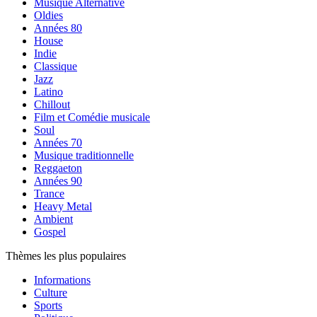
Musique Alternative
Oldies
Années 80
House
Indie
Classique
Jazz
Latino
Chillout
Film et Comédie musicale
Soul
Années 70
Musique traditionnelle
Reggaeton
Années 90
Trance
Heavy Metal
Ambient
Gospel
Thèmes les plus populaires
Informations
Culture
Sports