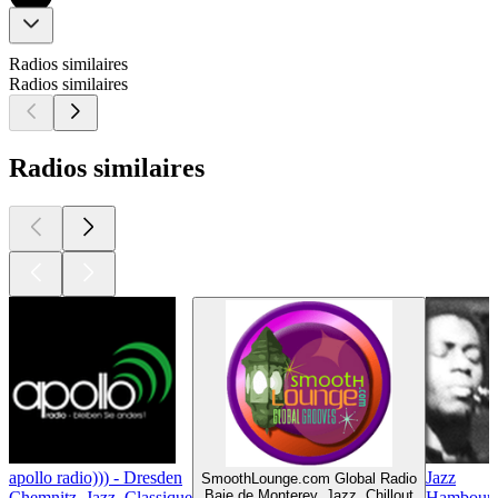
Radios similaires
Radios similaires
Radios similaires
apollo radio))) - Dresden
Jazz
SmoothLounge.com Global Radio
Baie de Monterey, Jazz, Chillout
Chemnitz, Jazz, Classique
Hambourg