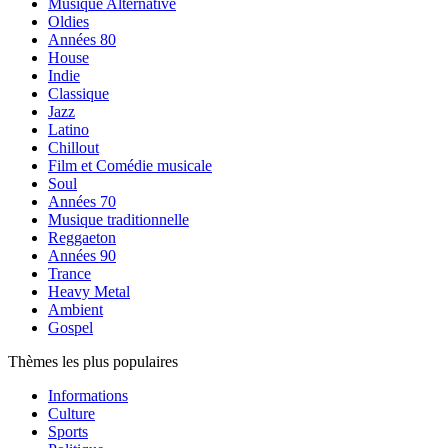
Musique Alternative
Oldies
Années 80
House
Indie
Classique
Jazz
Latino
Chillout
Film et Comédie musicale
Soul
Années 70
Musique traditionnelle
Reggaeton
Années 90
Trance
Heavy Metal
Ambient
Gospel
Thèmes les plus populaires
Informations
Culture
Sports