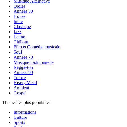
Musique Alternative
Oldies
Années 80
House
Indie
Classique
Jazz
Latino
Chillout
Film et Comédie musicale
Soul
Années 70
Musique traditionnelle
Reggaeton
Années 90
Trance
Heavy Metal
Ambient
Gospel
Thèmes les plus populaires
Informations
Culture
Sports