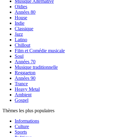
Musique Alternative
Oldies
Années 80
House
Indie
Classique
Jazz
Latino
Chillout
Film et Comédie musicale
Soul
Années 70
Musique traditionnelle
Reggaeton
Années 90
Trance
Heavy Metal
Ambient
Gospel
Thèmes les plus populaires
Informations
Culture
Sports