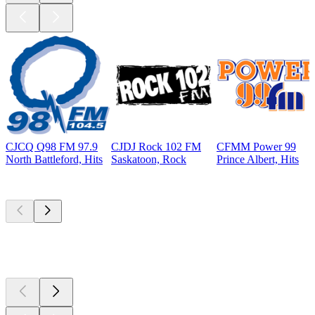
CJCQ Q98 FM 97.9
CJDJ Rock 102 FM
CFMM Power 99
North Battleford, Hits
Saskatoon, Rock
Prince Albert, Hits
Les meilleurs
podcasts
Les meilleurs
podcasts
Les meilleurs
podcasts