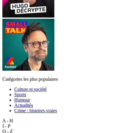
Catégories les plus populaires
Culture et société
Sports
Humour
Actualités
Crime : histoires vraies
A - H
I - P
Q - Z