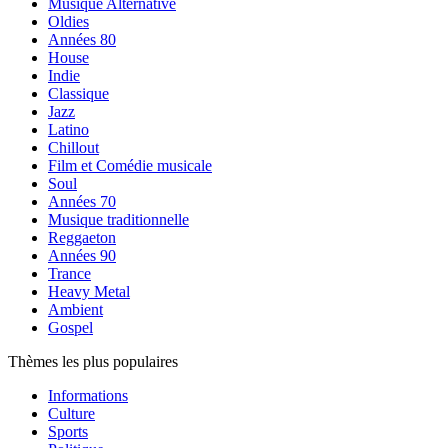
Musique Alternative
Oldies
Années 80
House
Indie
Classique
Jazz
Latino
Chillout
Film et Comédie musicale
Soul
Années 70
Musique traditionnelle
Reggaeton
Années 90
Trance
Heavy Metal
Ambient
Gospel
Thèmes les plus populaires
Informations
Culture
Sports