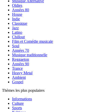
Musique Alternative
Oldies
Années 80
House
Indie
Classique
Jazz
Latino
Chillout
Film et Comédie musicale
Soul
Années 70
Musique traditionnelle
Reggaeton
Années 90
Trance
Heavy Metal
Ambient
Gospel
Thèmes les plus populaires
Informations
Culture
Sports