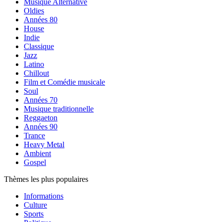
Musique Alternative
Oldies
Années 80
House
Indie
Classique
Jazz
Latino
Chillout
Film et Comédie musicale
Soul
Années 70
Musique traditionnelle
Reggaeton
Années 90
Trance
Heavy Metal
Ambient
Gospel
Thèmes les plus populaires
Informations
Culture
Sports