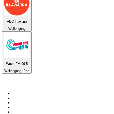
ABC Illawarra
Wollongong
Wave FM 96.5
Wollongong, Pop
Top 100 sur
radio.fr
1
.
RTL
2
.
RMC Info Talk Sport
3
.
France Info
4
.
Europe 1
5
.
France Inter