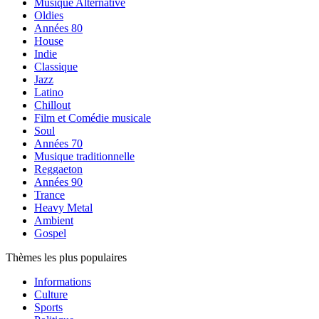
Musique Alternative
Oldies
Années 80
House
Indie
Classique
Jazz
Latino
Chillout
Film et Comédie musicale
Soul
Années 70
Musique traditionnelle
Reggaeton
Années 90
Trance
Heavy Metal
Ambient
Gospel
Thèmes les plus populaires
Informations
Culture
Sports