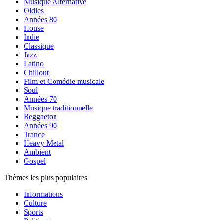
Musique Alternative
Oldies
Années 80
House
Indie
Classique
Jazz
Latino
Chillout
Film et Comédie musicale
Soul
Années 70
Musique traditionnelle
Reggaeton
Années 90
Trance
Heavy Metal
Ambient
Gospel
Thèmes les plus populaires
Informations
Culture
Sports