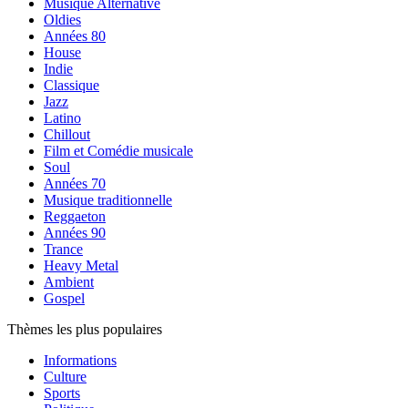
Musique Alternative
Oldies
Années 80
House
Indie
Classique
Jazz
Latino
Chillout
Film et Comédie musicale
Soul
Années 70
Musique traditionnelle
Reggaeton
Années 90
Trance
Heavy Metal
Ambient
Gospel
Thèmes les plus populaires
Informations
Culture
Sports