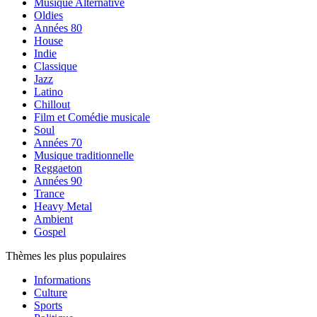
Musique Alternative
Oldies
Années 80
House
Indie
Classique
Jazz
Latino
Chillout
Film et Comédie musicale
Soul
Années 70
Musique traditionnelle
Reggaeton
Années 90
Trance
Heavy Metal
Ambient
Gospel
Thèmes les plus populaires
Informations
Culture
Sports