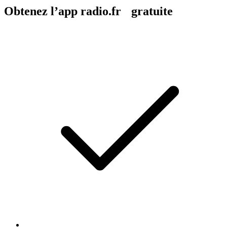
Obtenez l’app radio.fr gratuite