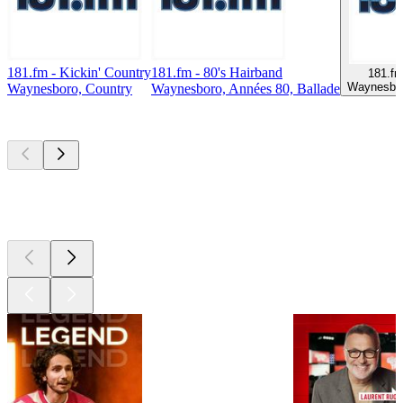
181.fm - Kickin' Country
181.fm - 80's Hairband
181.fm
Waynesbor
Waynesboro, Country
Waynesboro, Années 80, Ballade
Les meilleurs
podcasts
Les meilleurs
podcasts
Les meilleurs
podcasts