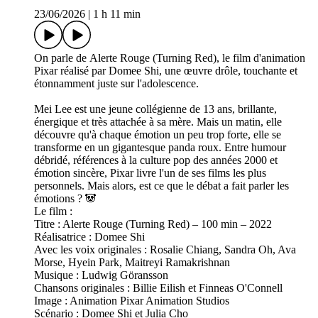
23/06/2026
|
1 h 11 min
On parle de Alerte Rouge (Turning Red), le film d'animation
Pixar réalisé par Domee Shi, une œuvre drôle, touchante et
étonnamment juste sur l'adolescence.
Mei Lee est une jeune collégienne de 13 ans, brillante,
énergique et très attachée à sa mère. Mais un matin, elle
découvre qu'à chaque émotion un peu trop forte, elle se
transforme en un gigantesque panda roux. Entre humour
débridé, références à la culture pop des années 2000 et
émotion sincère, Pixar livre l'un de ses films les plus
personnels. Mais alors, est ce que le débat a fait parler les
émotions ? 🐼
Le film :
Titre : Alerte Rouge (Turning Red) – 100 min – 2022
Réalisatrice : Domee Shi
Avec les voix originales : Rosalie Chiang, Sandra Oh, Ava
Morse, Hyein Park, Maitreyi Ramakrishnan
Musique : Ludwig Göransson
Chansons originales : Billie Eilish et Finneas O'Connell
Image : Animation Pixar Animation Studios
Scénario : Domee Shi et Julia Cho