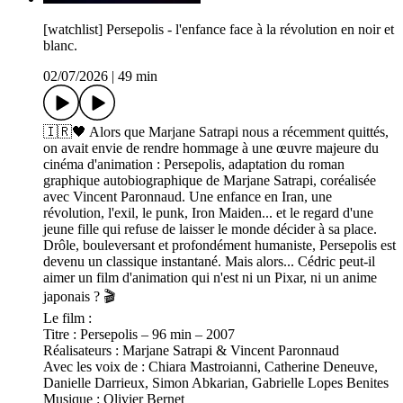
[watchlist] Persepolis - l'enfance face à la révolution en noir et
blanc.
02/07/2026
|
49 min
🇮🇷🖤 Alors que Marjane Satrapi nous a récemment quittés,
on avait envie de rendre hommage à une œuvre majeure du
cinéma d'animation : Persepolis, adaptation du roman
graphique autobiographique de Marjane Satrapi, coréalisée
avec Vincent Paronnaud. Une enfance en Iran, une
révolution, l'exil, le punk, Iron Maiden... et le regard d'une
jeune fille qui refuse de laisser le monde décider à sa place.
Drôle, bouleversant et profondément humaniste, Persepolis est
devenu un classique instantané. Mais alors... Cédric peut-il
aimer un film d'animation qui n'est ni un Pixar, ni un anime
japonais ? 🎬
Le film :
Titre : Persepolis – 96 min – 2007
Réalisateurs : Marjane Satrapi & Vincent Paronnaud
Avec les voix de : Chiara Mastroianni, Catherine Deneuve,
Danielle Darrieux, Simon Abkarian, Gabrielle Lopes Benites
Musique : Olivier Bernet