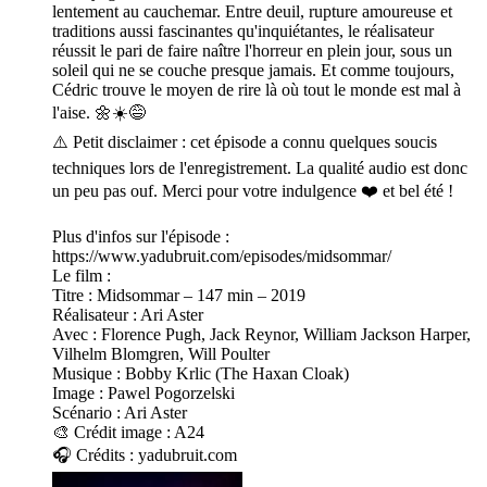
lentement au cauchemar. Entre deuil, rupture amoureuse et
traditions aussi fascinantes qu'inquiétantes, le réalisateur
réussit le pari de faire naître l'horreur en plein jour, sous un
soleil qui ne se couche presque jamais. Et comme toujours,
Cédric trouve le moyen de rire là où tout le monde est mal à
l'aise. 🌼☀️😅
⚠️ Petit disclaimer : cet épisode a connu quelques soucis
techniques lors de l'enregistrement. La qualité audio est donc
un peu pas ouf. Merci pour votre indulgence ❤️ et bel été !
Plus d'infos sur l'épisode :
https://www.yadubruit.com/episodes/midsommar/
Le film :
Titre : Midsommar – 147 min – 2019
Réalisateur : Ari Aster
Avec : Florence Pugh, Jack Reynor, William Jackson Harper,
Vilhelm Blomgren, Will Poulter
Musique : Bobby Krlic (The Haxan Cloak)
Image : Pawel Pogorzelski
Scénario : Ari Aster
🎨 Crédit image : A24
🎧 Crédits : yadubruit.com