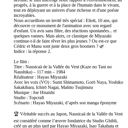
progrès, à la guerre et à la place de l'humain dans le vivant,
tout en déployant un univers d'une richesse et d'une poésie
incroyables.
Nous accueillons un invité très spécial : Eliott, 10 ans, qui
découvre ce monument de l'animation avec son regard
d'enfant. Un avis sans filtre, des réactions spontanées... et
quelques vannes. Mais alors, ce classique de Miyazaki
continue-t-il de faire rêver les plus jeunes ? Ou est-ce que
Cédric et Manu sont juste deux gros boomers ? 🌿
Indice : la réponse 2.
Le film :
Titre : Nausicaä de la Vallée du Vent (Kaze no Tani no
Naushika) – 117 min – 1984
Réalisateur : Hayao Miyazaki
Avec les voix (VO) : Sumi Shimamoto, Gorō Naya, Yoshiko
Sakakibara, Ichirō Nagai, Mahito Tsujimura
Musique : Joe Hisaishi
Studio : Topcraft
Scénario : Hayao Miyazaki, d’après son manga éponyme
🏆 Véritable succès au Japon, Nausicaä de la Vallée du Vent
est considéré comme l’œuvre fondatrice du Studio Ghibli,
créé un an plus tard par Hayao Miyazaki, Isao Takahata et