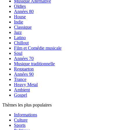
Musique Alternative
Oldies
Années 80
House
Indie
Classique
Jazz
Latino
Chillout
Film et Comédie musicale
Soul
Années 70
Musique traditionnelle
Reggaeton
Années 90
Trance
Heavy Metal
Ambient
Gospel
Thèmes les plus populaires
Informations
Culture
Sports