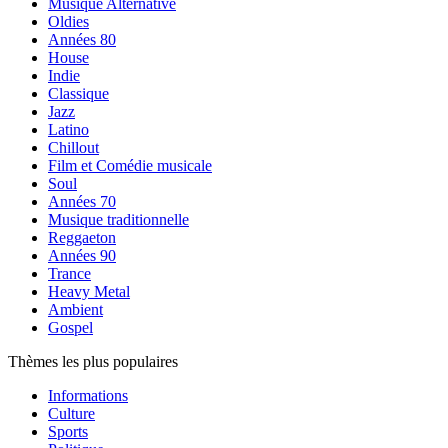
Musique Alternative
Oldies
Années 80
House
Indie
Classique
Jazz
Latino
Chillout
Film et Comédie musicale
Soul
Années 70
Musique traditionnelle
Reggaeton
Années 90
Trance
Heavy Metal
Ambient
Gospel
Thèmes les plus populaires
Informations
Culture
Sports