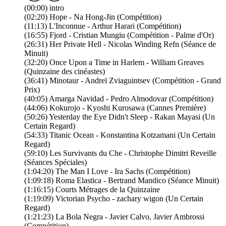
(00:00) intro
(02:20) Hope - Na Hong-Jin (Compétition)
(11:13) L'Inconnue - Arthur Harari (Compétition)
(16:55) Fjord - Cristian Mungiu (Compétition - Palme d'Or)
(26:31) Her Private Hell - Nicolas Winding Refn (Séance de
Minuit)
(32:20) Once Upon a Time in Harlem - William Greaves
(Quinzaine des cinéastes)
(36:41) Minotaur - Andreï Zviaguintsev (Compétition - Grand
Prix)
(40:05) Amarga Navidad - Pedro Almodovar (Compétition)
(44:06) Kokurojo - Kyoshi Kurosawa (Cannes Première)
(50:26) Yesterday the Eye Didn't Sleep - Rakan Mayasi (Un
Certain Regard)
(54:33) Titanic Ocean - Konstantina Kotzamani (Un Certain
Regard)
(59:10) Les Survivants du Che - Christophe Dimitri Reveille
(Séances Spéciales)
(1:04:20) The Man I Love - Ira Sachs (Compétition)
(1:09:18) Roma Elastica - Bertrand Mandico (Séance Minuit)
(1:16:15) Courts Métrages de la Quinzaine
(1:19:09) Victorian Psycho - zachary wigon (Un Certain
Regard)
(1:21:23) La Bola Negra - Javier Calvo, Javier Ambrossi
(Compétition)