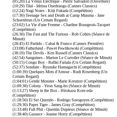
(05:20) La Vénus Électrique - Pierre Salvadori (Ouverture)
(10:29) Tilaï - Idrissa Ouedraogo (Cannes Classics)
(12:24) Nagi Notes - Kōji Fukada (Compétition)
(17:30) Teenage Sex and Death at Camp Miasma - Jane
Schoenbrun (Un Certain Regard)
(23:02) La Vie d'une Femme - Charline Bourgeois-Tacquet
(Compétition)
(26:30) The Fast and The Furious - Rob Cohen (Séance de
Minuit)
(28:45) El Partido - Cabal & Franco (Cannes Première)
(33:08) Fatherland - Paweł Pawlikowski (Compétition)
(38:10) The Devils - Ken Russell (Cannes Classics)
(42:54) Sanguines - Marion Le Corroller (Séance de Minuit)
(50:15) Congo Boy - Rafiki Fariala (Un Certain Regard)
(52:37) Soudain - Ryusuke Hamaguchi (Compétition)
(1:00:39) Quelques Mots d'Amour - Rudi Rosenberg (Un
Certain Regard)
(1:04:01) Gentle Monster - Marie Kreutzer (Compétition)
(1:09:38) Colony - Yeon Sang-ho (Séance de Minuit)
(1:13:27) Sheep in the Box - Hirokazu Kore-eda
(Compétition)
(1:18:50) El Ser Querido - Rodrigo Sorogoyen (Compétition)
(1:29:30) Paper Tiger - James Gray (Compétition)
(1:33:48) Full Phil - Quentin Dupieux (Séance de Minuit)
(1:38:40) Garance - Jeanne Herry (Compétition)