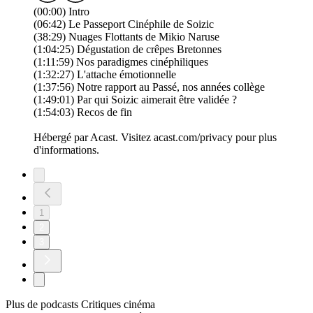
(00:00) Intro
(06:42) Le Passeport Cinéphile de Soizic
(38:29) Nuages Flottants de Mikio Naruse
(1:04:25) Dégustation de crêpes Bretonnes
(1:11:59) Nos paradigmes cinéphiliques
(1:32:27) L'attache émotionnelle
(1:37:56) Notre rapport au Passé, nos années collège
(1:49:01) Par qui Soizic aimerait être validée ?
(1:54:03) Recos de fin
Hébergé par Acast. Visitez acast.com/privacy pour plus
d'informations.
1
2
3
Plus de podcasts Critiques cinéma