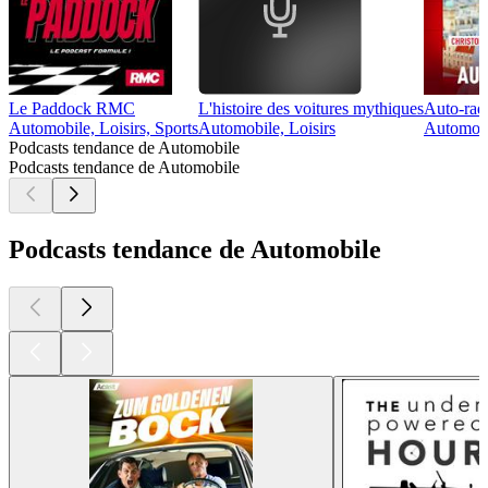
Le Paddock RMC
L'histoire des voitures mythiques
Auto-rad
Automobile, Loisirs, Sports
Automobile, Loisirs
Automobi
Podcasts tendance de Automobile
Podcasts tendance de Automobile
Podcasts tendance de Automobile