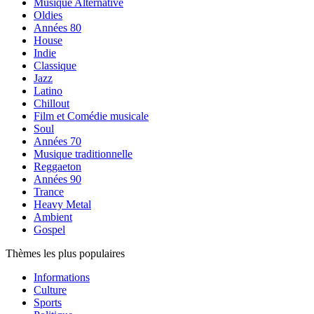
Musique Alternative
Oldies
Années 80
House
Indie
Classique
Jazz
Latino
Chillout
Film et Comédie musicale
Soul
Années 70
Musique traditionnelle
Reggaeton
Années 90
Trance
Heavy Metal
Ambient
Gospel
Thèmes les plus populaires
Informations
Culture
Sports