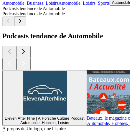
Automobile,
Automobile, Business, Loisirs
Automobile, Loisirs, Sports
Podcasts tendance de Automobile
Podcasts tendance de Automobile
Podcasts tendance de Automobile
Bateaux, le magazine con
Eleven After Nine | A Porsche Culture Podcast
Automobile, Hobbies, Loisirs
Automobile, Hobbies, Lo
À propos de Un logo, une histoire