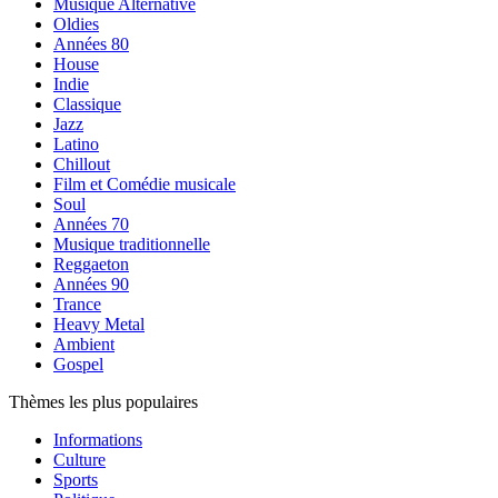
Musique Alternative
Oldies
Années 80
House
Indie
Classique
Jazz
Latino
Chillout
Film et Comédie musicale
Soul
Années 70
Musique traditionnelle
Reggaeton
Années 90
Trance
Heavy Metal
Ambient
Gospel
Thèmes les plus populaires
Informations
Culture
Sports