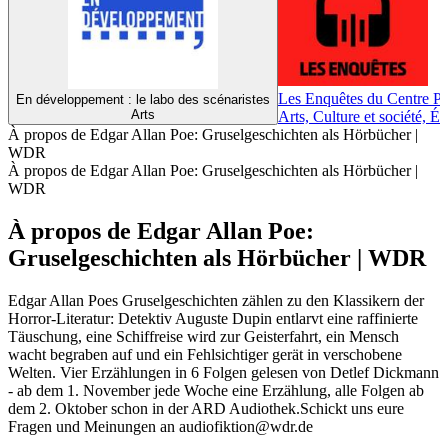
Les Enquêtes du Centre 
En développement : le labo des scénaristes
Arts
Arts, Culture et société, É
À propos de Edgar Allan Poe: Gruselgeschichten als Hörbücher |
WDR
À propos de Edgar Allan Poe: Gruselgeschichten als Hörbücher |
WDR
À propos de Edgar Allan Poe:
Gruselgeschichten als Hörbücher | WDR
Edgar Allan Poes Gruselgeschichten zählen zu den Klassikern der
Horror-Literatur: Detektiv Auguste Dupin entlarvt eine raffinierte
Täuschung, eine Schiffreise wird zur Geisterfahrt, ein Mensch
wacht begraben auf und ein Fehlsichtiger gerät in verschobene
Welten. Vier Erzählungen in 6 Folgen gelesen von Detlef Dickmann
- ab dem 1. November jede Woche eine Erzählung, alle Folgen ab
dem 2. Oktober schon in der ARD Audiothek.Schickt uns eure
Fragen und Meinungen an audiofiktion@wdr.de
Site web du podcast