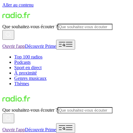
Aller au contenu
Que souhaitez-vous écouter ?
Ouvrir l'app
Découvrir Prime
Top 100 radios
Podcasts
Sport en direct
À proximité
Genres musicaux
Thèmes
Que souhaitez-vous écouter ?
Ouvrir l'app
Découvrir Prime