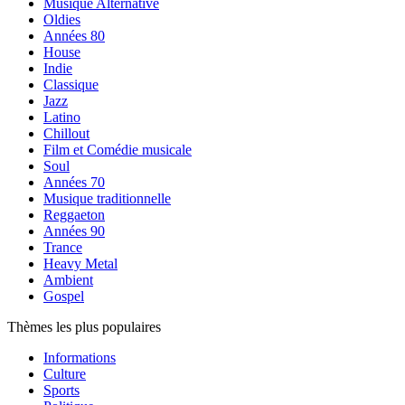
Musique Alternative
Oldies
Années 80
House
Indie
Classique
Jazz
Latino
Chillout
Film et Comédie musicale
Soul
Années 70
Musique traditionnelle
Reggaeton
Années 90
Trance
Heavy Metal
Ambient
Gospel
Thèmes les plus populaires
Informations
Culture
Sports