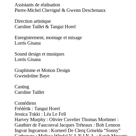
Assistants de réalisation
Pierre-Michel Chevigné & Gwenn Deschenaux
Direction artistique
Caroline Taillet & Tangui Horel
Enregistrement, montage et mixage
Lorris Gisana
Sound design et musiques
Lorris Gisana
Graphisme et Motion Design
Gwendoline Baye
Casting
Caroline Taillet
Comédiens
Frédérik : Tangui Horel
Jessica Tokki : Léa Le Fell
Harvey Murphy : Olivier Cuvelier Thomas Mortimer :
Gauthier de Fauconval Jacques Tréteaux : Bob Lennon
Ingvar Ingvarson : Korneel De Clerq Griselda “Sonny”
Carbonara : Melissa Windal V.A.N.I.N.A. : Sarah Messens