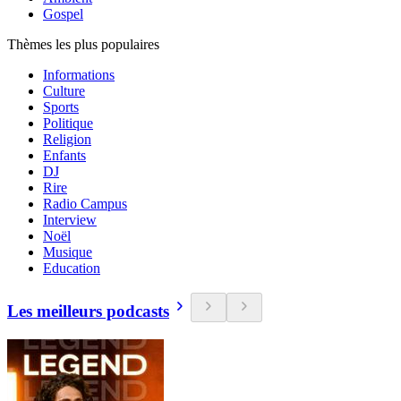
Gospel
Thèmes les plus populaires
Informations
Culture
Sports
Politique
Religion
Enfants
DJ
Rire
Radio Campus
Interview
Noël
Musique
Education
Les meilleurs podcasts