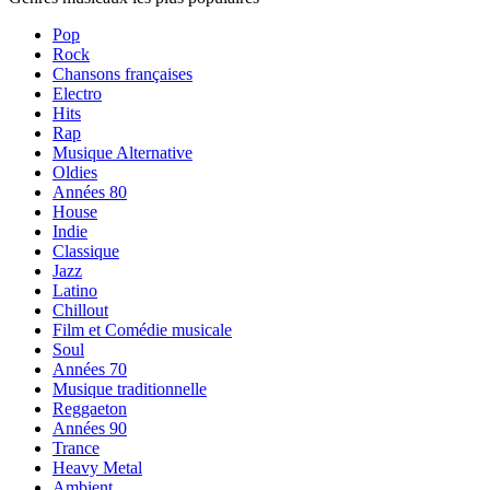
Pop
Rock
Chansons françaises
Electro
Hits
Rap
Musique Alternative
Oldies
Années 80
House
Indie
Classique
Jazz
Latino
Chillout
Film et Comédie musicale
Soul
Années 70
Musique traditionnelle
Reggaeton
Années 90
Trance
Heavy Metal
Ambient