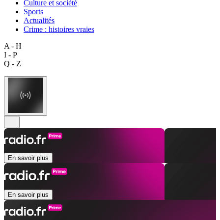
Culture et société
Sports
Actualités
Crime : histoires vraies
A - H
I - P
Q - Z
En savoir plus
En savoir plus