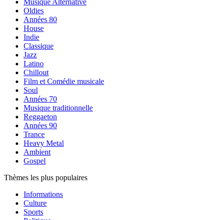
Musique Alternative
Oldies
Années 80
House
Indie
Classique
Jazz
Latino
Chillout
Film et Comédie musicale
Soul
Années 70
Musique traditionnelle
Reggaeton
Années 90
Trance
Heavy Metal
Ambient
Gospel
Thèmes les plus populaires
Informations
Culture
Sports