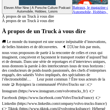
Bateaux, le magazine con
Eleven After Nine | A Porsche Culture Podcast
Automobile, Hobbies, Loisirs
Automobile, Hobbies, Lo
À propos de un Truck à vous dire
À propos de un Truck à vous dire
À propos de un Truck à vous dire
🚚 Le monde du transport est une source inépuisable d’innovations,
de belles histoires et de découvertes. 🔈 👷‍♂️Une fois par mois,
nous vous proposons de partir à la rencontre de celles et ceux qui
imaginent, conçoivent et façonnent le transport routier d’aujourd’hui
et de demain. Dans une série de reportages et d’interviews uniques,
nous donnons la parole à des interlocuteurs issus de tous horizons :
des conducteurs de poids-lourds passionnés, des chefs d’entreprises
engagés, des salariés Volvo impliqués, des spécialistes de
l’électromobilité… Leur point commun ? Être tous acteurs de la
route 🤝 Rejoignez la communauté #VolvoTrucks sur : 👉
Instagram (https://www.instagram.com/volvotrucks_fr/) 👉
Facebook (https://www.facebook.com/VolvoTrucksFrance) 👉
Linkedin (https://www.linkedin.com/company/volvo-trucks-france/)
👉 Tiktok (https://www.tiktok.com/@volvotrucksfrance) Hébergé