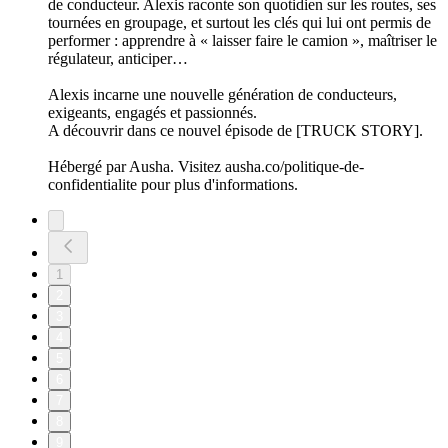
de conducteur. Alexis raconte son quotidien sur les routes, ses
tournées en groupage, et surtout les clés qui lui ont permis de
performer : apprendre à « laisser faire le camion », maîtriser le
régulateur, anticiper…
Alexis incarne une nouvelle génération de conducteurs,
exigeants, engagés et passionnés.
A découvrir dans ce nouvel épisode de [TRUCK STORY].
Hébergé par Ausha. Visitez ausha.co/politique-de-
confidentialite pour plus d'informations.
1
2
3
4
5
6
7
8
9