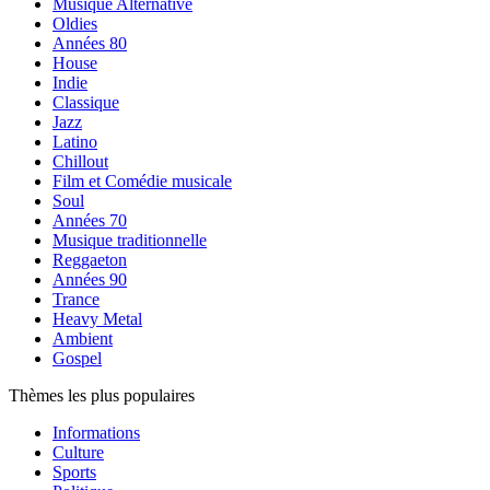
Musique Alternative
Oldies
Années 80
House
Indie
Classique
Jazz
Latino
Chillout
Film et Comédie musicale
Soul
Années 70
Musique traditionnelle
Reggaeton
Années 90
Trance
Heavy Metal
Ambient
Gospel
Thèmes les plus populaires
Informations
Culture
Sports