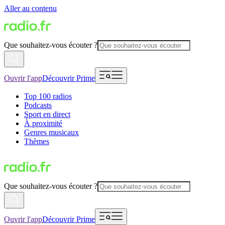
Aller au contenu
Que souhaitez-vous écouter ?
Ouvrir l'app
Découvrir Prime
Top 100 radios
Podcasts
Sport en direct
À proximité
Genres musicaux
Thèmes
Que souhaitez-vous écouter ?
Ouvrir l'app
Découvrir Prime