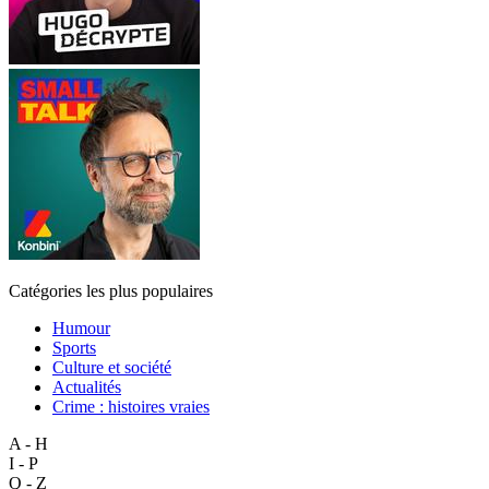
Catégories les plus populaires
Humour
Sports
Culture et société
Actualités
Crime : histoires vraies
A - H
I - P
Q - Z