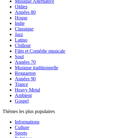
Musique Alternative
Oldies
Années 80
House
Indie
Classique
Jazz
Latino
Chillout
Film et Comédie musicale
Soul
Années 70
Musique traditionnelle
Reggaeton
Années 90
Trance
Heavy Metal
Ambient
Gospel
Thèmes les plus populaires
Informations
Culture
Sports