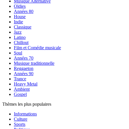
Musique Alternative
Oldies
Années 80
House
Indie
Classique
Jazz
Latino
Chillout
Film et Comédie musicale
Soul
Années 70
Musique traditionnelle
Reggaeton
Années 90
Trance
Heavy Metal
Ambient
Gospel
Thèmes les plus populaires
Informations
Culture
Sports