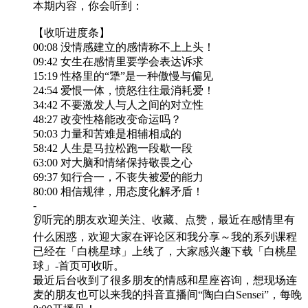
本期内容，你会听到：
【收听进度条】
00:08 没情感建立的感情称不上上头！
09:42 女生在感情里要学会表达诉求
15:19 性格里的“犟”是一种傲慢与偏见
24:54 爱恨一体，愤怒往往最消耗爱！
34:42 不要激发人与人之间的对立性
48:27 改变性格能改变命运吗？
50:03 力量和苦难是相辅相成的
58:42 人生是马拉松跑一段歇一段
63:00 对大脑和情绪保持敬畏之心
69:37 知行合一，不丧失被爱的能力
80:00 相信规律，用态度化解矛盾！
-
👂听完的朋友欢迎关注、收藏、点赞，最近在感情里有
什么困惑，欢迎大家在评论区和我分享～我的系列课程
已经在「白桃星球」上线了，大家感兴趣下载「白桃星
球」-首页可收听。
最近后台收到了很多朋友的情感和星座咨询，想现场连
麦的朋友也可以来我的抖音直播间“陶白白Sensei”，每晚