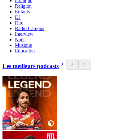
Politique
Religion
Enfants
DJ
Rire
Radio Campus
Interview
Noël
Musique
Education
Les meilleurs podcasts