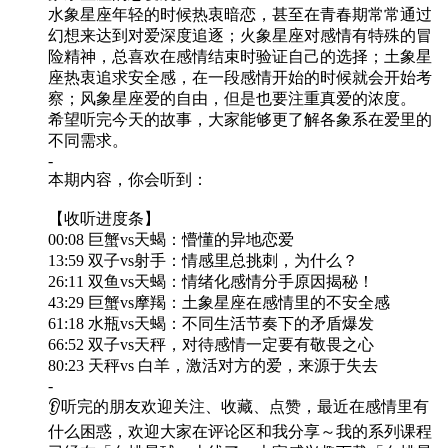
水象星座年轻的时候热衷暗恋，甚至在青春期常常通过
幻想来达到对爱深度追逐；火象星座对感情有特殊的冒
险精神，总喜欢在感情结束时验证自己的选择；土象星
座热衷追求安全感，在一段感情开始的时候就会开始考
察；风象星座爱的自由，但是也要注重真爱的浓度。
希望听完今天的故事，大家能够更了解各象系在爱里的
不同需求。
-
本期内容，你会听到：
【收听进度条】
00:08 巨蟹vs天蝎：懵懂的异地恋爱
13:59 双子vs射手：情感里总挑刺，为什么？
26:11 双鱼vs天蝎：情绪化感情分手原因揭秘！
43:29 巨蟹vs摩羯：土象星座在感情里的不安全感
61:18 水瓶vs天蝎：不同生活节奏下的矛盾爆发
66:52 双子vs天秤，对待感情一定要有敬畏之心
80:23 天秤vs 白羊，激活对方的爱，来源于失去
-
👂听完的朋友欢迎关注、收藏、点赞，最近在感情里有
什么困惑，欢迎大家在评论区和我分享～我的系列课程