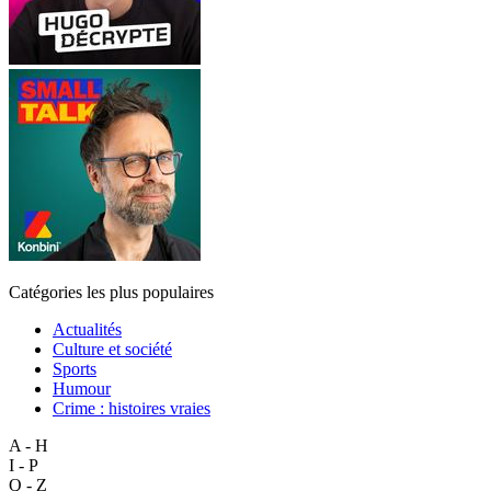
Catégories les plus populaires
Actualités
Culture et société
Sports
Humour
Crime : histoires vraies
A - H
I - P
Q - Z