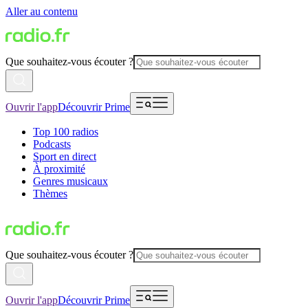
Aller au contenu
Que souhaitez-vous écouter ?
Ouvrir l'app
Découvrir Prime
Top 100 radios
Podcasts
Sport en direct
À proximité
Genres musicaux
Thèmes
Que souhaitez-vous écouter ?
Ouvrir l'app
Découvrir Prime