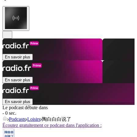
En savoir plus
En savoir plus
En savoir plus
Le podcast débute dans
- 0 sec.
Podcasts
Loisirs
陶白白白说了
Écoutez gratuitement ce podcast dans l'application :