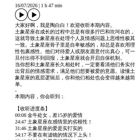
16/07/2026
|
1 h 47 min
大家好啊，我是陶白白！欢迎收听本期内容。
土象星座在成长的过程中总是有很多拧巴和坎坷在的，
这就导致土象星座在处理个人及情感问题上思维性极其
一致。土象星座骨子里是自卑敏感的，却总是喜欢用理
性包裹感性。他们对待爱人或朋友愿意付出真心，可一
旦付出得不到回报，土象星座就会开启自保机制。
当你想和土象星座长久相处时，一定要看清他们务实付
出背后的情感需求，满足他们想要被爱的意愿。读懂土
象星座的底层逻辑后，你和他们相处也会变得越来越简
单。
-
本期内容，你会听到：
【收听进度条】
00:08 金牛处女，差15岁的爱情
24:47 土象星座在感情里的劣根性！
31:46 土象星座的爱是实打实的
54:17 不要在有滤镜的情况下上头！