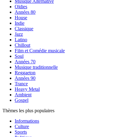
Musique Alternative
Oldies
Années 80
House
Indie
Classique
Jazz
Latino
Chillout
Film et Comédie musicale
Soul
Années 70
Musique traditionnelle
Reggaeton
Années 90
Trance
Heavy Metal
Ambient
Gospel
Thèmes les plus populaires
Informations
Culture
Sports