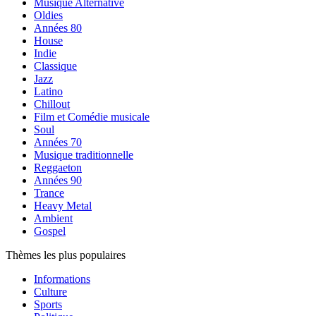
Musique Alternative
Oldies
Années 80
House
Indie
Classique
Jazz
Latino
Chillout
Film et Comédie musicale
Soul
Années 70
Musique traditionnelle
Reggaeton
Années 90
Trance
Heavy Metal
Ambient
Gospel
Thèmes les plus populaires
Informations
Culture
Sports