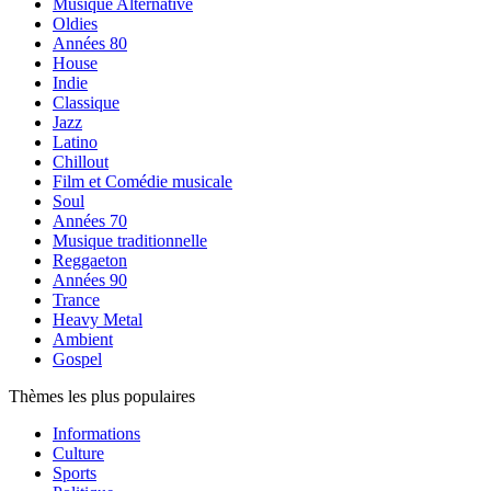
Musique Alternative
Oldies
Années 80
House
Indie
Classique
Jazz
Latino
Chillout
Film et Comédie musicale
Soul
Années 70
Musique traditionnelle
Reggaeton
Années 90
Trance
Heavy Metal
Ambient
Gospel
Thèmes les plus populaires
Informations
Culture
Sports