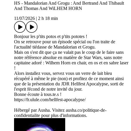
HS - Mandalorian And Grogu : And Bertrand And Thibault
And Thomas And WiLHEM HORN
11/07/2026
|
2 h 18 min
Bonjour les p'tits potos et p'tits pototes !
On se retrouve pour un épisode spécial ou l'on traite de
l'actualité tiédasse de Mandalorian et Grogu.
Mais on s'est dit que ça ne valait pas le coup de le faire sans
notre référence absolue en matière de Star Wars, sans notre
capitaine adoré : Wilhem Horn en chair, en os et en sabre laser
!
Alors installez vous, servez vous un verre de lait bleu
récupéré à même le pie (non) et profitez de ce moment ainsi
que de la présentation du JDR Hellfest Apocalypse, sorti de
l'esprit fécond de notre invité du jour.
Bonne écoute à tous.te.s !
https://fr.ulule.com/hellfest-apocalypse/
Hébergé par Ausha. Visitez ausha.co/politique-de-
confidentialite pour plus d'informations.