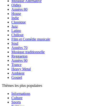
Musique Alternative
Oldies
Années 80
House
Indie
Classique
Jazz
Latino
Chillout
Film et Comédie musicale
Soul
Années 70
Musique traditionnelle
Reggaeton
Années 90
Trance
Heavy Metal
Ambient
Gospel
Thèmes les plus populaires
Informations
Culture
Sports