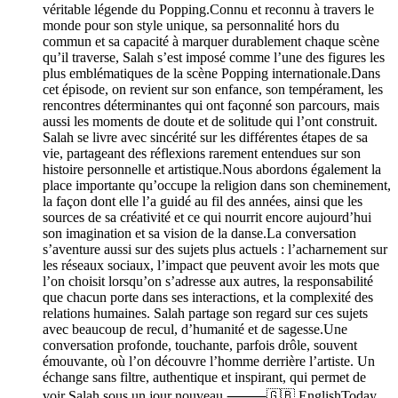
véritable légende du Popping.Connu et reconnu à travers le
monde pour son style unique, sa personnalité hors du
commun et sa capacité à marquer durablement chaque scène
qu’il traverse, Salah s’est imposé comme l’une des figures les
plus emblématiques de la scène Popping internationale.Dans
cet épisode, on revient sur son enfance, son tempérament, les
rencontres déterminantes qui ont façonné son parcours, mais
aussi les moments de doute et de solitude qui l’ont construit.
Salah se livre avec sincérité sur les différentes étapes de sa
vie, partageant des réflexions rarement entendues sur son
histoire personnelle et artistique.Nous abordons également la
place importante qu’occupe la religion dans son cheminement,
la façon dont elle l’a guidé au fil des années, ainsi que les
sources de sa créativité et ce qui nourrit encore aujourd’hui
son imagination et sa vision de la danse.La conversation
s’aventure aussi sur des sujets plus actuels : l’acharnement sur
les réseaux sociaux, l’impact que peuvent avoir les mots que
l’on choisit lorsqu’on s’adresse aux autres, la responsabilité
que chacun porte dans ses interactions, et la complexité des
relations humaines. Salah partage son regard sur ces sujets
avec beaucoup de recul, d’humanité et de sagesse.Une
conversation profonde, touchante, parfois drôle, souvent
émouvante, où l’on découvre l’homme derrière l’artiste. Un
échange sans filtre, authentique et inspirant, qui permet de
voir Salah sous un jour nouveau.⸻🇬🇧 EnglishToday,