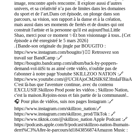
image, rencontre après rencontre. Il explore aussi d’autres
univers, et sa créativité n’a pas de limites dans les domaines
du sport et de l’art.Dans cet épisode, on plonge dans son
parcours, sa vision, son rapport à la danse et à la création,
mais aussi dans ses moments de fiertés et de doutes qui ont
construit l'artiste et la personne qu'il est aujourd'hui.Little
Shao, merci pour ce moment ✨Et bon visionnage à tous..{Cet
épisode a été enregistré le 5 mars 2026}
.{Bande-son originale du jingle par BOUGITO :
https://www.instagram.com/bougito/}👉🏼 Retrouvez son
travail sur BandCamp :🔗
https://bougito.bandcamp.com/album/back-by-poppers-
demand-vol-iiiSi tu as aimé cette vidéo, n'oublie pas de
t'abonner à notre page Youtube SKILLZOO NATION :🔗
https://www.youtube.com/@UCHAjoCM26IK9Z3fmIaFBiaA
C'est là-bas que l'aventure continue, avec du contenu
EXCLUSIF.Skillzoo Prod poste les vidéos ; Skillzoo Nation,
c'est la maison.Rejoins-nous et fais partie de la communauté..
🎧 Pour plus de vidéos, suis nos pages Instagram :🔗
https://www.instagram.com/skillzoo_nation/🔗
https://www.instagram.com/skillzoo_prod/TikTok : 🔗
https://www.tiktok.com/@skillzoo_nation Apple Podcast :🔗
https://podcasts.apple.com/fr/podcast/skillzoo-nation-lhumain-
derri%C3%A8re-le-parcours/id1843856874Amazon Music :