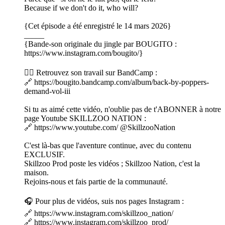
Because if we don't do it, who will?
{Cet épisode a été enregistré le 14 mars 2026}
_____
{Bande-son originale du jingle par BOUGITO :
https://www.instagram.com/bougito/}
👉🏼 Retrouvez son travail sur BandCamp :
🔗 https://bougito.bandcamp.com/album/back-by-poppers-
demand-vol-iii
Si tu as aimé cette vidéo, n'oublie pas de t'ABONNER à notre
page Youtube SKILLZOO NATION :
🔗 https://www.youtube.com/ ⁨@SkillzooNation⁩
C'est là-bas que l'aventure continue, avec du contenu
EXCLUSIF.
Skillzoo Prod poste les vidéos ; Skillzoo Nation, c'est la
maison.
Rejoins-nous et fais partie de la communauté.
🎧 Pour plus de vidéos, suis nos pages Instagram :
🔗 https://www.instagram.com/skillzoo_nation/
🔗 https://www.instagram.com/skillzoo_prod/