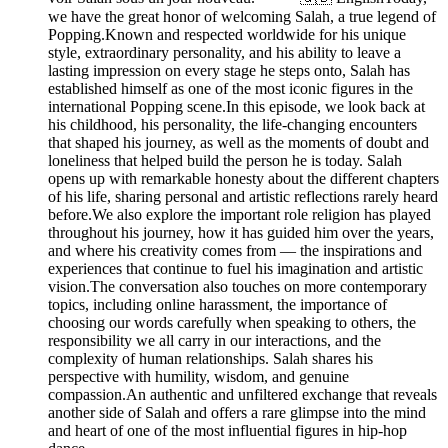
we have the great honor of welcoming Salah, a true legend of
Popping.Known and respected worldwide for his unique
style, extraordinary personality, and his ability to leave a
lasting impression on every stage he steps onto, Salah has
established himself as one of the most iconic figures in the
international Popping scene.In this episode, we look back at
his childhood, his personality, the life-changing encounters
that shaped his journey, as well as the moments of doubt and
loneliness that helped build the person he is today. Salah
opens up with remarkable honesty about the different chapters
of his life, sharing personal and artistic reflections rarely heard
before.We also explore the important role religion has played
throughout his journey, how it has guided him over the years,
and where his creativity comes from — the inspirations and
experiences that continue to fuel his imagination and artistic
vision.The conversation also touches on more contemporary
topics, including online harassment, the importance of
choosing our words carefully when speaking to others, the
responsibility we all carry in our interactions, and the
complexity of human relationships. Salah shares his
perspective with humility, wisdom, and genuine
compassion.An authentic and unfiltered exchange that reveals
another side of Salah and offers a rare glimpse into the mind
and heart of one of the most influential figures in hip-hop