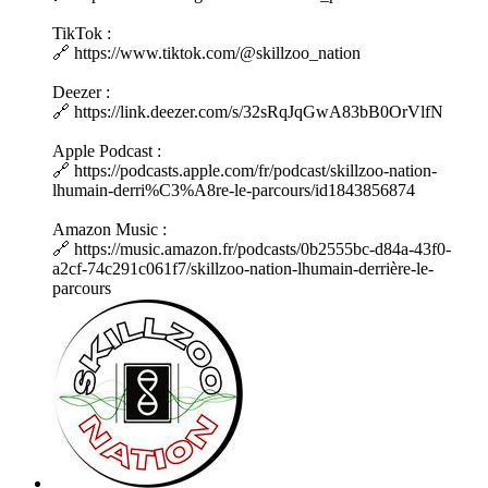
TikTok :
🔗 https://www.tiktok.com/@skillzoo_nation
Deezer :
🔗 https://link.deezer.com/s/32sRqJqGwA83bB0OrVlfN
Apple Podcast :
🔗 https://podcasts.apple.com/fr/podcast/skillzoo-nation-
lhumain-derri%C3%A8re-le-parcours/id1843856874
Amazon Music :
🔗 https://music.amazon.fr/podcasts/0b2555bc-d84a-43f0-
a2cf-74c291c061f7/skillzoo-nation-lhumain-derrière-le-
parcours