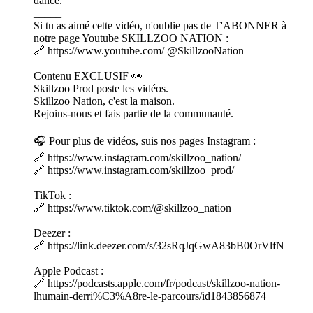
dance.
_____
Si tu as aimé cette vidéo, n'oublie pas de T'ABONNER à
notre page Youtube SKILLZOO NATION :
🔗 https://www.youtube.com/ ⁨@SkillzooNation⁩
Contenu EXCLUSIF 👀
Skillzoo Prod poste les vidéos.
Skillzoo Nation, c'est la maison.
Rejoins-nous et fais partie de la communauté.
🎧 Pour plus de vidéos, suis nos pages Instagram :
🔗 https://www.instagram.com/skillzoo_nation/
🔗 https://www.instagram.com/skillzoo_prod/
TikTok :
🔗 https://www.tiktok.com/@skillzoo_nation
Deezer :
🔗 https://link.deezer.com/s/32sRqJqGwA83bB0OrVlfN
Apple Podcast :
🔗 https://podcasts.apple.com/fr/podcast/skillzoo-nation-
lhumain-derri%C3%A8re-le-parcours/id1843856874