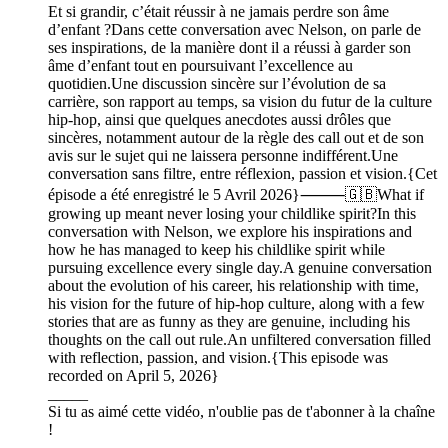
Et si grandir, c’était réussir à ne jamais perdre son âme
d’enfant ?Dans cette conversation avec Nelson, on parle de
ses inspirations, de la manière dont il a réussi à garder son
âme d’enfant tout en poursuivant l’excellence au
quotidien.Une discussion sincère sur l’évolution de sa
carrière, son rapport au temps, sa vision du futur de la culture
hip-hop, ainsi que quelques anecdotes aussi drôles que
sincères, notamment autour de la règle des call out et de son
avis sur le sujet qui ne laissera personne indifférent.Une
conversation sans filtre, entre réflexion, passion et vision.{Cet
épisode a été enregistré le 5 Avril 2026}⸻🇬🇧What if
growing up meant never losing your childlike spirit?In this
conversation with Nelson, we explore his inspirations and
how he has managed to keep his childlike spirit while
pursuing excellence every single day.A genuine conversation
about the evolution of his career, his relationship with time,
his vision for the future of hip-hop culture, along with a few
stories that are as funny as they are genuine, including his
thoughts on the call out rule.An unfiltered conversation filled
with reflection, passion, and vision.{This episode was
recorded on April 5, 2026}
_____
Si tu as aimé cette vidéo, n'oublie pas de t'abonner à la chaîne
!