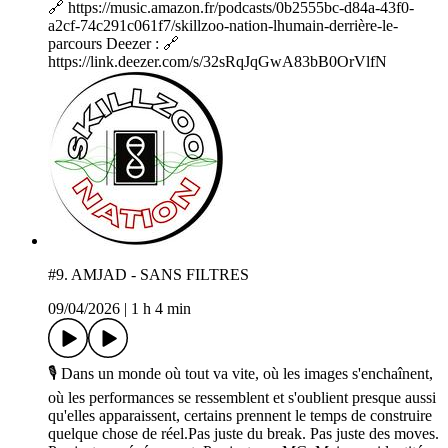
🔗 https://music.amazon.fr/podcasts/0b2555bc-d84a-43f0-
a2cf-74c291c061f7/skillzoo-nation-lhumain-derrière-le-
parcours Deezer : 🔗
https://link.deezer.com/s/32sRqJqGwA83bB0OrVlfN
#9. AMJAD - SANS FILTRES
09/04/2026
|
1 h 4 min
🎙️ Dans un monde où tout va vite, où les images s'enchaînent,
où les performances se ressemblent et s'oublient presque aussi
qu'elles apparaissent, certains prennent le temps de construire
quelque chose de réel.Pas juste du break. Pas juste des moves.