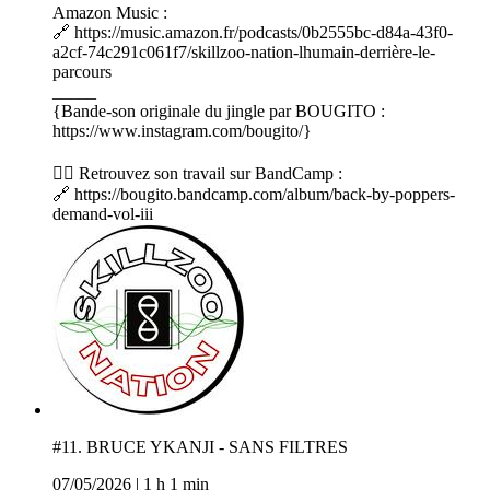
Amazon Music :
🔗 https://music.amazon.fr/podcasts/0b2555bc-d84a-43f0-
a2cf-74c291c061f7/skillzoo-nation-lhumain-derrière-le-
parcours
_____
{Bande-son originale du jingle par BOUGITO :
https://www.instagram.com/bougito/}
👉🏼 Retrouvez son travail sur BandCamp :
🔗 https://bougito.bandcamp.com/album/back-by-poppers-
demand-vol-iii
#11. BRUCE YKANJI - SANS FILTRES
07/05/2026
|
1 h 1 min