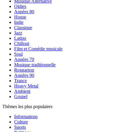
Musique Alternative
Oldies
Années 80
House
Indie
Classique
Jazz
Latino
Chillout
Film et Comédie musicale
Soul
Années 70
Musique traditionnelle
Reggaeton
Années 90
Trance
Heavy Metal
Ambient
Gospel
Thèmes les plus populaires
Informations
Culture
Sports