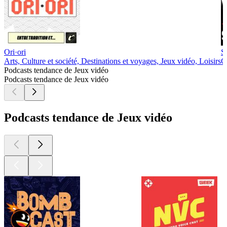
Ori·ori
S
Arts, Culture et société, Destinations et voyages, Jeux vidéo, Loisirs
C
Podcasts tendance de Jeux vidéo
Podcasts tendance de Jeux vidéo
Podcasts tendance de Jeux vidéo