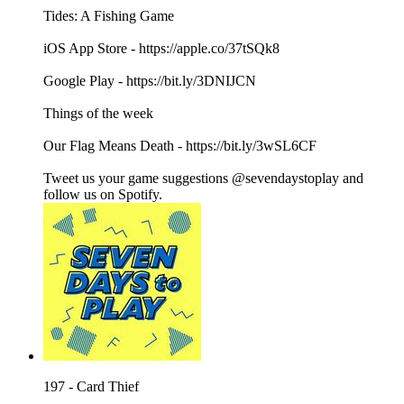
Tides: A Fishing Game
iOS App Store - https://apple.co/37tSQk8
Google Play - https://bit.ly/3DNIJCN
Things of the week
Our Flag Means Death - https://bit.ly/3wSL6CF
Tweet us your game suggestions @sevendaystoplay and
follow us on Spotify.
197 - Card Thief