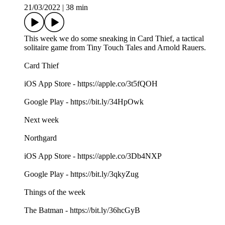
21/03/2022
|
38 min
This week we do some sneaking in Card Thief, a tactical
solitaire game from Tiny Touch Tales and Arnold Rauers.
Card Thief
iOS App Store - https://apple.co/3t5fQOH
Google Play - https://bit.ly/34HpOwk
Next week
Northgard
iOS App Store - https://apple.co/3Db4NXP
Google Play - https://bit.ly/3qkyZug
Things of the week
The Batman - https://bit.ly/36hcGyB