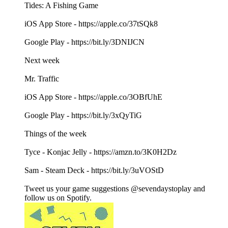
Tides: A Fishing Game
iOS App Store - https://apple.co/37tSQk8
Google Play - https://bit.ly/3DNIJCN
Next week
Mr. Traffic
iOS App Store - https://apple.co/3OBfUhE
Google Play - https://bit.ly/3xQyTiG
Things of the week
Tyce - Konjac Jelly - https://amzn.to/3K0H2Dz
Sam - Steam Deck - https://bit.ly/3uVOStD
Tweet us your game suggestions @sevendaystoplay and
follow us on Spotify.