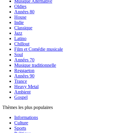
Musique Alternative
Oldies
Années 80
House
Indie
Classique
Jazz
Latino
Chillout
Film et Comédie musicale
Soul
Années 70
Musique traditionnelle
Reggaeton
Années 90
Trance
Heavy Metal
Ambient
Gospel
Thèmes les plus populaires
Informations
Culture
Sports