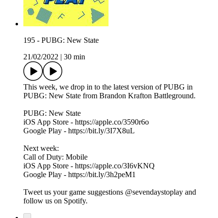
195 - PUBG: New State
21/02/2022
|
30 min
This week, we drop in to the latest version of PUBG in
PUBG: New State from Brandon Krafton Battleground.
PUBG: New State
iOS App Store - https://apple.co/3590r6o
Google Play - https://bit.ly/3I7X8uL
Next week:
Call of Duty: Mobile
iOS App Store - https://apple.co/3I6vKNQ
Google Play - https://bit.ly/3h2peM1
Tweet us your game suggestions @sevendaystoplay and
follow us on Spotify.