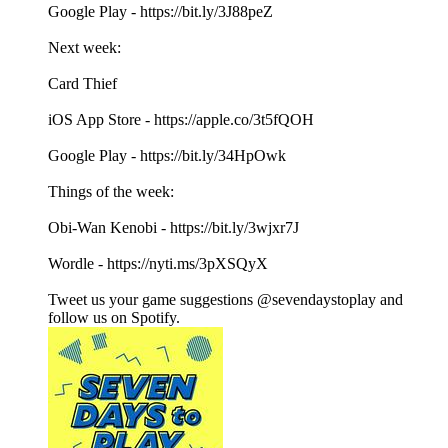
Google Play - https://bit.ly/3J88peZ
Next week:
Card Thief
iOS App Store - https://apple.co/3t5fQOH
Google Play - https://bit.ly/34HpOwk
Things of the week:
Obi-Wan Kenobi - https://bit.ly/3wjxr7J
Wordle - https://nyti.ms/3pXSQyX
Tweet us your game suggestions @sevendaystoplay and
follow us on Spotify.