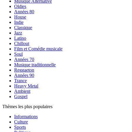
Musique Alternative
Oldies
Années 80
House
Indie
Classique
Jazz
Latino
Chillout
Film et Comédie musicale
Soul
Années 70
Musique traditionnelle
Reggaeton
Années 90
Trance
Heavy Metal
Ambient
Gospel
Thèmes les plus populaires
Informations
Culture
Sports