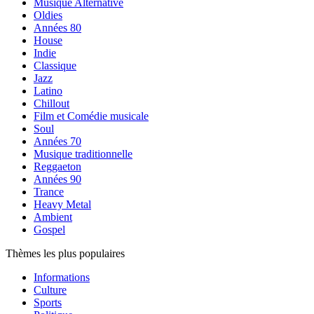
Musique Alternative
Oldies
Années 80
House
Indie
Classique
Jazz
Latino
Chillout
Film et Comédie musicale
Soul
Années 70
Musique traditionnelle
Reggaeton
Années 90
Trance
Heavy Metal
Ambient
Gospel
Thèmes les plus populaires
Informations
Culture
Sports