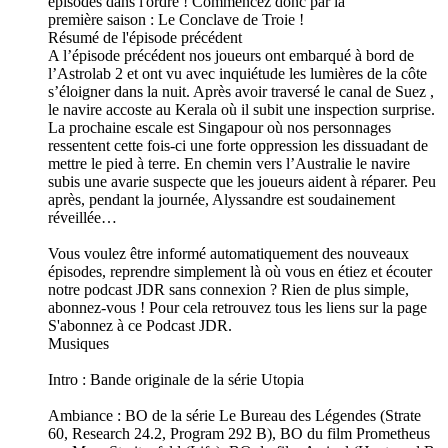
épisodes dans l'ordre ! Commencez donc par la
première saison : Le Conclave de Troie !
Résumé de l'épisode précédent
A l’épisode précédent nos joueurs ont embarqué à bord de
l’Astrolab 2 et ont vu avec inquiétude les lumières de la côte
s’éloigner dans la nuit. Après avoir traversé le canal de Suez ,
le navire accoste au Kerala où il subit une inspection surprise.
La prochaine escale est Singapour où nos personnages
ressentent cette fois-ci une forte oppression les dissuadant de
mettre le pied à terre. En chemin vers l’Australie le navire
subis une avarie suspecte que les joueurs aident à réparer. Peu
après, pendant la journée, Alyssandre est soudainement
réveillée…
Vous voulez être informé automatiquement des nouveaux
épisodes, reprendre simplement là où vous en étiez et écouter
notre podcast JDR sans connexion ? Rien de plus simple,
abonnez-vous ! Pour cela retrouvez tous les liens sur la page
S'abonnez à ce Podcast JDR.
Musiques
Intro : Bande originale de la série Utopia
Ambiance : BO de la série Le Bureau des Légendes (Strate
60, Research 24.2, Program 292 B), BO du film Prometheus