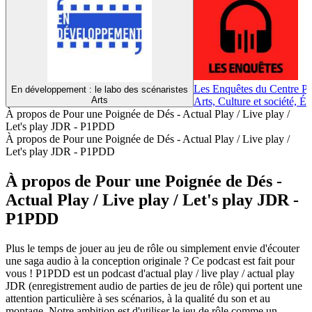
Les Enquêtes du Centre 
En développement : le labo des scénaristes
Arts
Arts, Culture et société, É
À propos de Pour une Poignée de Dés - Actual Play / Live play /
Let's play JDR - P1PDD
À propos de Pour une Poignée de Dés - Actual Play / Live play /
Let's play JDR - P1PDD
À propos de Pour une Poignée de Dés -
Actual Play / Live play / Let's play JDR -
P1PDD
Plus le temps de jouer au jeu de rôle ou simplement envie d'écouter
une saga audio à la conception originale ? Ce podcast est fait pour
vous ! P1PDD est un podcast d'actual play / live play / actual play
JDR (enregistrement audio de parties de jeu de rôle) qui portent une
attention particulière à ses scénarios, à la qualité du son et au
montage. Notre ambition est d'utiliser le jeu de rôle comme un