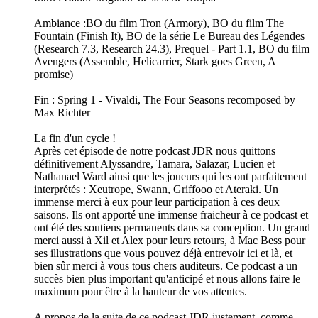
Ambiance :BO du film Tron (Armory), BO du film The
Fountain (Finish It), BO de la série Le Bureau des Légendes
(Research 7.3, Research 24.3), Prequel - Part 1.1, BO du film
Avengers (Assemble, Helicarrier, Stark goes Green, A
promise)
Fin : Spring 1 - Vivaldi, The Four Seasons recomposed by
Max Richter
La fin d'un cycle !
Après cet épisode de notre podcast JDR nous quittons
définitivement Alyssandre, Tamara, Salazar, Lucien et
Nathanael Ward ainsi que les joueurs qui les ont parfaitement
interprétés : Xeutrope, Swann, Griffooo et Ateraki. Un
immense merci à eux pour leur participation à ces deux
saisons. Ils ont apporté une immense fraicheur à ce podcast et
ont été des soutiens permanents dans sa conception. Un grand
merci aussi à Xil et Alex pour leurs retours, à Mac Bess pour
ses illustrations que vous pouvez déjà entrevoir ici et là, et
bien sûr merci à vous tous chers auditeurs. Ce podcast a un
succès bien plus important qu'anticipé et nous allons faire le
maximum pour être à la hauteur de vos attentes.
A propos de la suite de ce podcast JDR justement, comme