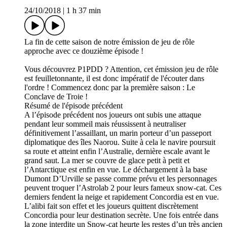
24/10/2018
|
1 h 37 min
La fin de cette saison de notre émission de jeu de rôle
approche avec ce douzième épisode !
Vous découvrez P1PDD ? Attention, cet émission jeu de rôle
est feuilletonnante, il est donc impératif de l'écouter dans
l'ordre ! Commencez donc par la première saison : Le
Conclave de Troie !
Résumé de l'épisode précédent
A l’épisode précédent nos joueurs ont subis une attaque
pendant leur sommeil mais réussissent à neutraliser
définitivement l’assaillant, un marin porteur d’un passeport
diplomatique des îles Naorou. Suite à cela le navire poursuit
sa route et atteint enfin l’Australie, dernière escale avant le
grand saut. La mer se couvre de glace petit à petit et
l’Antarctique est enfin en vue. Le déchargement à la base
Dumont D’Urville se passe comme prévu et les personnages
peuvent troquer l’Astrolab 2 pour leurs fameux snow-cat. Ces
derniers fendent la neige et rapidement Concordia est en vue.
L’alibi fait son effet et les joueurs quittent discrètement
Concordia pour leur destination secrète. Une fois entrée dans
la zone interdite un Snow-cat heurte les restes d’un très ancien