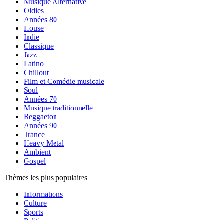
Musique Alternative
Oldies
Années 80
House
Indie
Classique
Jazz
Latino
Chillout
Film et Comédie musicale
Soul
Années 70
Musique traditionnelle
Reggaeton
Années 90
Trance
Heavy Metal
Ambient
Gospel
Thèmes les plus populaires
Informations
Culture
Sports