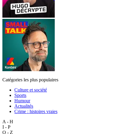
Catégories les plus populaires
Culture et société
Sports
Humour
Actualités
Crime : histoires vraies
A - H
I - P
Q - Z