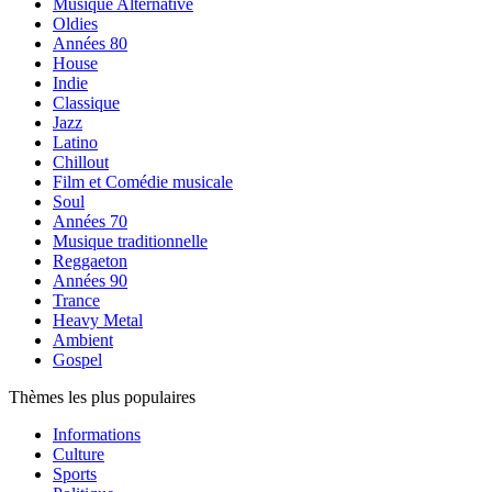
Musique Alternative
Oldies
Années 80
House
Indie
Classique
Jazz
Latino
Chillout
Film et Comédie musicale
Soul
Années 70
Musique traditionnelle
Reggaeton
Années 90
Trance
Heavy Metal
Ambient
Gospel
Thèmes les plus populaires
Informations
Culture
Sports