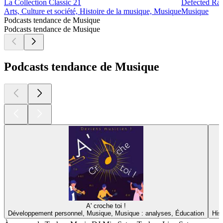
La Collection Classic 21
Defected Ra
Arts, Culture et société, Histoire de la musique, Musique
Musique
Podcasts tendance de Musique
Podcasts tendance de Musique
Podcasts tendance de Musique
A' croche toi !
Développement personnel, Musique, Musique : analyses, Éducation
His