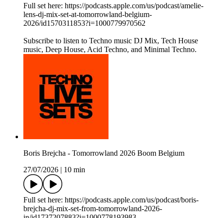
Full set here: https://podcasts.apple.com/us/podcast/amelie-
lens-dj-mix-set-at-tomorrowland-belgium-
2026/id1570311853?i=1000779970562
Subscribe to listen to Techno music DJ Mix, Tech House
music, Deep House, Acid Techno, and Minimal Techno.
Boris Brejcha - Tomorrowland 2026 Boom Belgium
27/07/2026
|
10 min
Full set here: https://podcasts.apple.com/us/podcast/boris-
brejcha-dj-mix-set-from-tomorrowland-2026-
in/id1737207883?i=1000778193983