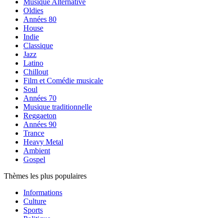
Musique Alternative
Oldies
Années 80
House
Indie
Classique
Jazz
Latino
Chillout
Film et Comédie musicale
Soul
Années 70
Musique traditionnelle
Reggaeton
Années 90
Trance
Heavy Metal
Ambient
Gospel
Thèmes les plus populaires
Informations
Culture
Sports