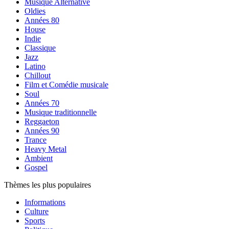
Musique Alternative
Oldies
Années 80
House
Indie
Classique
Jazz
Latino
Chillout
Film et Comédie musicale
Soul
Années 70
Musique traditionnelle
Reggaeton
Années 90
Trance
Heavy Metal
Ambient
Gospel
Thèmes les plus populaires
Informations
Culture
Sports