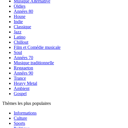
Musique Alternative
Oldies
Années 80
House
Indie
Classique
Jazz
Latino
Chillout
Film et Comédie musicale
Soul
Années 70
Musique traditionnelle
Reggaeton
Années 90
Trance
Heavy Metal
Ambient
Gospel
Thèmes les plus populaires
Informations
Culture
Sports