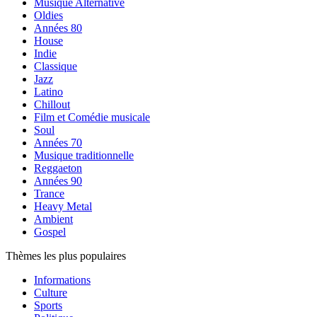
Musique Alternative
Oldies
Années 80
House
Indie
Classique
Jazz
Latino
Chillout
Film et Comédie musicale
Soul
Années 70
Musique traditionnelle
Reggaeton
Années 90
Trance
Heavy Metal
Ambient
Gospel
Thèmes les plus populaires
Informations
Culture
Sports