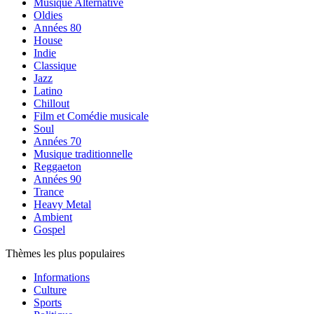
Musique Alternative
Oldies
Années 80
House
Indie
Classique
Jazz
Latino
Chillout
Film et Comédie musicale
Soul
Années 70
Musique traditionnelle
Reggaeton
Années 90
Trance
Heavy Metal
Ambient
Gospel
Thèmes les plus populaires
Informations
Culture
Sports