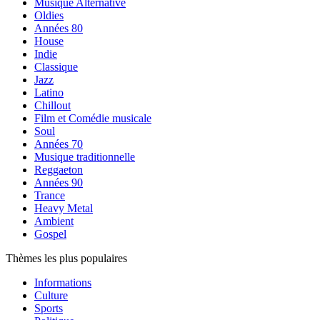
Musique Alternative
Oldies
Années 80
House
Indie
Classique
Jazz
Latino
Chillout
Film et Comédie musicale
Soul
Années 70
Musique traditionnelle
Reggaeton
Années 90
Trance
Heavy Metal
Ambient
Gospel
Thèmes les plus populaires
Informations
Culture
Sports