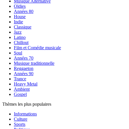
Musique Alternative
Oldies
Années 80
House
Indie
Classique
Jazz
Latino
Chillout
Film et Comédie musicale
Soul
Années 70
Musique traditionnelle
Reggaeton
Années 90
Trance
Heavy Metal
Ambient
Gospel
Thèmes les plus populaires
Informations
Culture
Sports