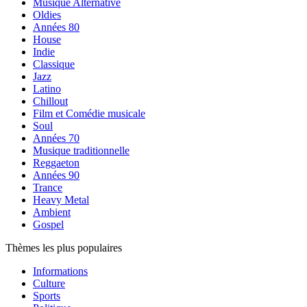
Musique Alternative
Oldies
Années 80
House
Indie
Classique
Jazz
Latino
Chillout
Film et Comédie musicale
Soul
Années 70
Musique traditionnelle
Reggaeton
Années 90
Trance
Heavy Metal
Ambient
Gospel
Thèmes les plus populaires
Informations
Culture
Sports